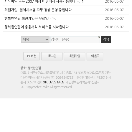
서식파일 모두 2007 이상 버전에서 사용가능합니다.
1
2016-06-07
회원가입, 결제시스템 모두 정상 운영 중입니다.
2016-06-07
행복한연필 회원가입은 무료입니다.
2016-06-07
행복한연필이 응용서식 서비스를 시작합니다.
2016-06-07
PC버전
로그인
회원가입
이벤트
상호 : 행복한연필
대표 : 신삼국 I 주소 : 세종특별자치시 마음로 151 907동 502호 (고운동, 가락
마을아파트) 사업자등록번호 : 206-13-97331 | 통신판매업신고 : 제 2015-세
종시-0057호 전화
010-3755-6405
개인정보관리책임자 : 신삼국
2013 © yeonfeel.co.kr. All rights reserved.